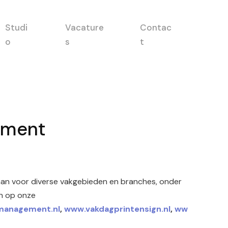
Studi
Vacature
Contac
o
s
t
ement
 aan voor diverse vakgebieden en branches, onder
en op onze
management.nl
,
www.vakdagprintensign.nl
,
ww