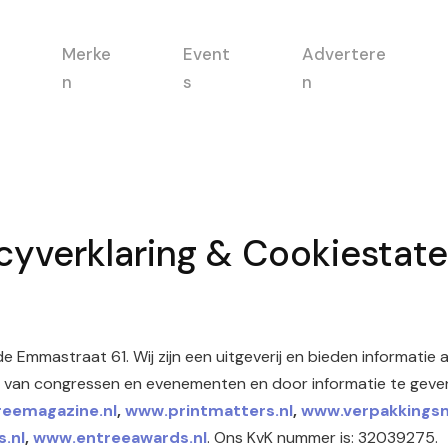
Merke
Event
Advertere
n
s
n
acyverklaring & Cookiestat
 Emmastraat 61. Wij zijn een uitgeverij en bieden informatie
n van congressen en evenementen en door informatie te gev
eemagazine.nl
,
www.printmatters.nl
,
www.verpakkings
.nl
,
www.entreeawards.n
l
. Ons KvK nummer is: 32039275.