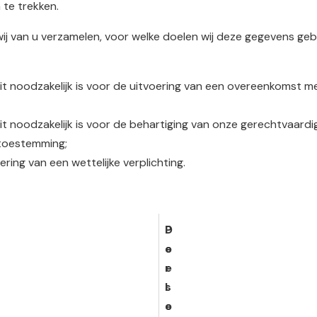
 te trekken.
 van u verzamelen, voor welke doelen wij deze gegevens gebru
t noodzakelijk is voor de uitvoering van een overeenkomst m
t noodzakelijk is voor de behartiging van onze gerechtvaardi
 toestemming;
ring van een wettelijke verplichting.
P
D
e
o
r
e
s
l
o
e