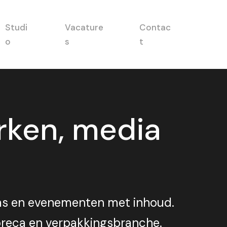
Studi
Vacature
Contac
o
s
t
rken, media
ms en evenementen met inhoud.
horeca en verpakkingsbranche.