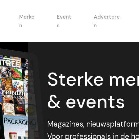
Merke
Event
Advertere
n
s
n
Sterke me
& events
Magazines, nieuwsplatfor
Voor professionals in de 